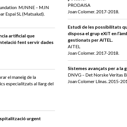
PRODAISA
 Fundation MJNNE – MJN
Joan Colomer. 2017-2018.
ar Espai SL (Matsalud).
Estudi de les possibilitats 
disposa el grup eXiT en l’àmb
cia artificial que
gestionats per AITEL.
ntelació fent servir dades
AITEL
Joan Colomer. 2017-2018.
Sistemes avançats per a la 
DNVG – Det Norske Veritas Bu
lorar el maneig de la
Joan Colomer Llinas. 2015-20
cs especialitzats al llarg del
ospitalització urgent