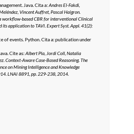
nagement. Java. Cita a:
Andres El-Fakdi,
eléndez, Vincent Auffret, Pascal Haigron.
 workflow-based CBR for interventional Clinical
its application to TAVI. Expert Syst. Appl. 41(2):
 of events. Python. Cita a: publication under
ava. Cite as:
Albert Pla, Jordi Coll, Natalia
ez. Context-Aware Case-Based Reasoning. The
nce on Mining Intelligence and Knowledge
014. LNAI 8891, pp. 229-238, 2014.