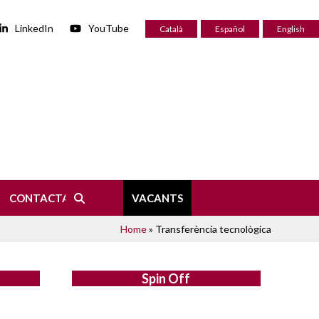
LinkedIn
YouTube
Català
Español
English
CONTACTA
VACANTS
Home
»
Transferència tecnològica
Spin Off