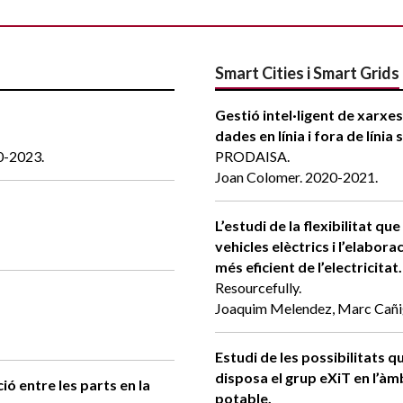
Smart Cities i Smart Grids
Gestió intel·ligent de xarxes
dades en línia i fora de lín
0-2023.
PRODAISA.
Joan Colomer. 2020-2021.
L’estudi de la flexibilitat q
vehicles elèctrics i l’elabor
més eficient de l’electricitat.
Resourcefully.
Joaquim Melendez, Marc Cañi
Estudi de les possibilitats 
disposa el grup eXiT en l’àmb
ió entre les parts en la
potable.