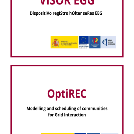
VISOR EEG – dispositiVo regIStro hOlter seRas
EEG (NextGenerationEU)