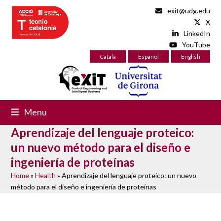
Skip
exit@udg.edu
to
X
content
LinkedIn
YouTube
Català
Español
English
Menu
Aprendizaje del lenguaje proteico:
un nuevo método para el diseño e
ingeniería de proteínas
Home
»
Health
»
Aprendizaje del lenguaje proteico: un nuevo
método para el diseño e ingeniería de proteínas