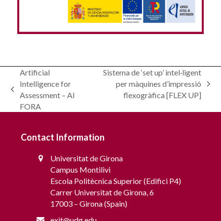
Modelling and scheduling of communities for
Artificial
Sistema de ‘set up’ intel·ligent
Grid Interaction – OptiREC
Intelligence for
per màquines d’impressió
next
previous
Assessment – AI
flexogràfica [FLEX UP]
post:
post:
FORA
Contact Information
Universitat de Girona
Campus Montilivi
Escola Politècnica Superior (Edifici P4)
Carrer Universitat de Girona, 6
17003 – Girona (Spain)
exit@udg.edu